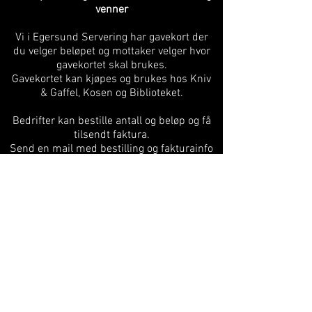
venner
Vi i Egersund Servering har gavekort der
du velger beløpet og mottaker velger hvor
gavekortet skal brukes.
Gavekortet kan kjøpes og brukes hos Kniv
& Gaffel, Kosen og Biblioteket.
Bedrifter kan bestille antall og beløp og få
tilsendt faktura.
Send en mail med bestilling og fakturainfo
til
keino@egersundservering.no
Gavekortene leveres gratis til bedriften