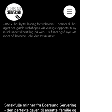
OBS! Vi har byttet løsning for webordrer – dersom du har
lagret den gamle webshopen vår vennligst oppdater til ny
se link under til bestilling på web.
Du finner også nye QR-
koder på bordene i alle våre restauranter.
Smakfulle minner fra Egersund Servering
- den perfekte gaven til ansatte, familie og